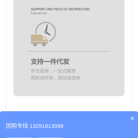
×
团购专线 13291813098
美心月饼-哈根达斯官网-知味观-锦华-稻香村礼盒-广州酒家-楼外楼-王氏
大闸蟹-周氏蟹券-荣诚月饼糕点礼盒提货券-晶牧官方团购网站-海参生鲜