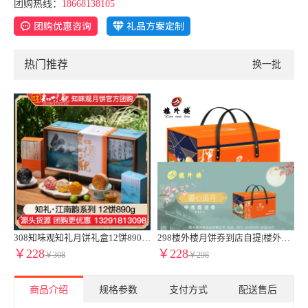
团购热线：
18668138105
热门推荐
换一批
货券周氏蟹券周氏大闸蟹C套餐周氏水产8只装周氏阳澄湖大闸蟹1888型蟹卡
308知味观知礼月饼礼盒12饼890g广式月饼苏式月饼港式流心奶黄月饼中秋礼盒伴手礼知味观官网团购定制【高端送礼 热卖推荐】知礼礼盒
298楼外楼月饼券到店自提|楼外楼鎏心追月月饼礼盒提货券16饼960g奶黄流心糕点心送礼团购特产中秋伴手礼礼盒
￥228
￥228
￥308
￥298
商品介绍
规格参数
支付方式
配送售后