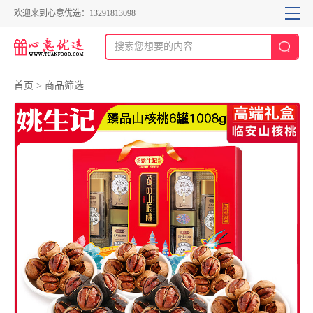
欢迎来到心意优选：13291813098
首页
>
商品筛选