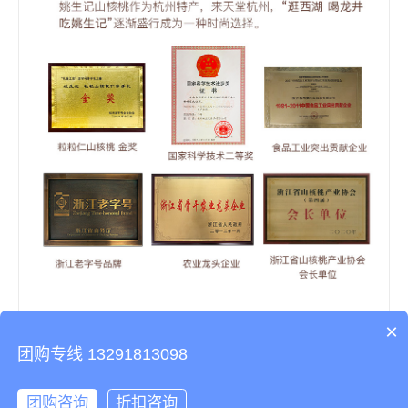
×
团购专线 13291813098
美心月饼-哈根达斯官网-知味观-锦华-稻香村礼盒-广州酒家-楼外楼-王氏
大闸蟹-周氏蟹券-荣诚月饼糕点礼盒提货券-晶牧官方团购网站-海参生鲜
牛排礼包礼券
团购咨询
折扣咨询