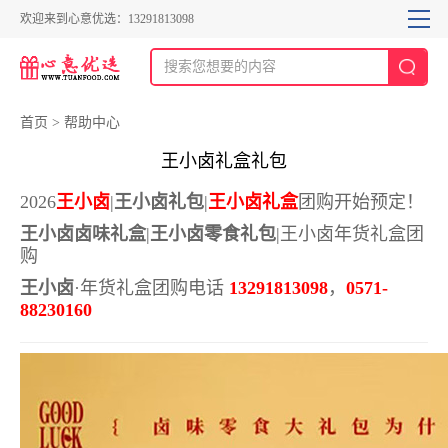
欢迎来到心意优选：13291813098
首页
>
帮助中心
王小卤礼盒礼包
2026
王小卤
|
王小卤礼包
|
王小卤
礼盒
团购开始预定！
王小卤卤味礼盒
|
王小卤零食礼包
|王小卤年货礼盒团
购
王小卤
·年货礼盒团购电话
13291813098
，
0571-
88230160