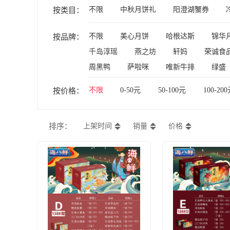
不限
中秋月饼礼
阳澄湖蟹券
按类目：
不限
美心月饼
哈根达斯
锦华
按品牌：
千岛淳瑶
燕之坊
轩妈
荣诚食
周黑鸭
萨啦咪
唯新牛排
绿盛
姚生记
新大康
王氏蟹券
荃盛
不限
0-50元
50-100元
100-20
按价格：
排序：
上架时间
销量
价格