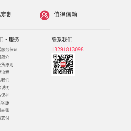
化定制
值得信赖
们・服务
联系我们
13291813098
后服务保证
司简介
换货原则
货流程
系我们
款说明
私保护
系客服
司转账
线支付