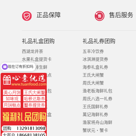
正品保障
售后服务
礼品礼盒团购
礼品礼券团购
西湖龙井茶
五丰冷饮券
水果礼盒提货卡
冰淇淋提货券
现在订有折扣吗
晶牧牛排生鲜
海参礼盒礼券
泸溪河中式糕点
王氏大闸蟹
法丽兹糕点
周氏大闸蟹
王小卤礼盒礼包
渔老板海鲜礼包
米面粮油礼包
周氏八选一礼券
日化洗护礼包
王氏国鲜礼券
稻香村粽子礼盒
萬记海鲜礼券
锦华粽子糕点
渔家将舟山海鲜
蟹状元・蟹卡