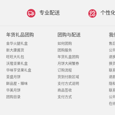
专业配送
个性
年货礼品团购
团购与配送
我
金华火腿礼盒
如何团购
售
新大康酱货
团购服务
公
旺旺大礼包
年货礼盒团购
退
沃隆坚果礼盒
月饼大闸蟹券
换
华味亨坚果礼盒
订购流程
联
荃盛月饼
货到付款区域
退
鲜品屋・臻味
支付方式说明
隐
华美月饼
商品签收
联
团购目录
支付方式
公
在