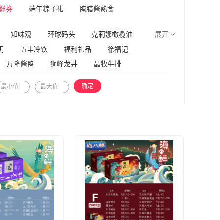
鲜券
端午粽子礼
腌腊酱熟食
知味观
环球码头
克莉娜橄榄油
展开
明
五丰冷饮
福利礼品
徐福记
万隆酱鸭
狮峰龙井
晶牧牛排
-
确定