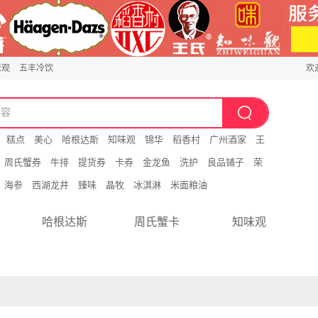
味观
五丰冷饮
欢
糕点
美心
哈根达斯
知味观
锦华
稻香村
广州酒家
王
周氏蟹券
牛排
提货券
卡券
金龙鱼
洗护
良品铺子
荣
海参
西湖龙井
臻味
晶牧
冰淇淋
米面粮油
哈根达斯
周氏蟹卡
知味观