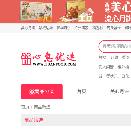
美心月饼
哈根达斯
锦华月饼
广州酒家
稻香村
周氏蟹卡
知
热搜：
月饼
蟹券
氏大闸蟹
楼外楼
诚
蟹状元
日化
商品分类
首页
美心月饼
首页
>
商品筛选
商品筛选