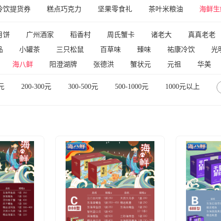
冷饮提货券
糕点巧克力
坚果零食礼
茶叶米粮油
海鲜生
月饼
广州酒家
稻香村
周氏蟹卡
诸老大
真真老老
品
小罐茶
三只松鼠
百草味
臻味
祐康冷饮
光
海八鲜
阳澄湖牌
张德洪
蟹状元
元祖
华美
粽子
楼外楼
正德和
良品铺子
五芳斋
渔老板
0元
200-300元
300-500元
500-1000元
1000元以上