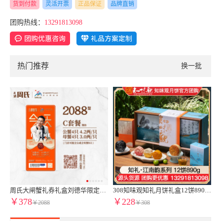
货到付款
灵活开票
正品保证
品牌直销
团购热线：
13291813098
热门推荐
换一批
莲蓉月饼苏式月饼港式流心奶黄月饼礼盒苏州稻香村月饼官方团购【稻香雅月手提三层礼盒】24饼12味1200g
周氏大闸蟹礼券礼盒刘德华限定款2088型4.2两公蟹3.0两母蟹8只装中秋周氏提货券周氏蟹券周氏大闸蟹C套餐周氏水产8只装周氏阳澄湖大闸蟹1888型蟹卡
308知味观知礼月饼礼盒12饼890g广式月饼苏式月饼港式流心奶黄月饼中秋礼盒伴手礼知味观官网团购定制【高端送礼 热卖推荐】知礼礼盒
￥378
￥228
￥2088
￥308