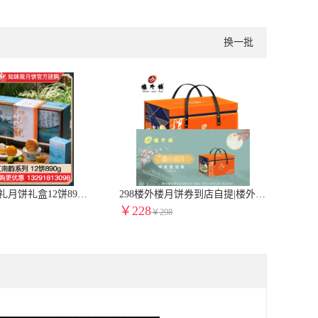
换一批
308知味观知礼月饼礼盒12饼890g广式月饼苏式月饼港式流心奶黄月饼中秋礼盒伴手礼知味观官网团购定制【高端送礼 热卖推荐】知礼礼盒
298楼外楼月饼券到店自提|楼外楼鎏心追月月饼礼盒提货券16饼960g奶黄流心糕点心送礼团购特产中秋伴手礼礼盒
￥228
￥4
￥298