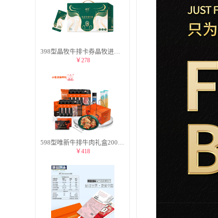
398型晶牧牛排卡券晶牧进口整切原切A款牛排牛肉礼盒组合晶牧官方网站团购
￥278
598型唯新牛排牛肉礼盒2000g唯新牛排x小生这厢牛礼牛肉牛排礼盒整切牛排原切牛腩块生鲜大礼包春节年货礼包卡券团购
￥418