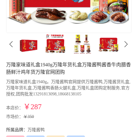
万隆家味道礼盒1940g万隆年货礼盒万隆酱鸭酱香牛肉腊香
肠鲜汁鸡年货万隆官网团购
万隆家味道礼盒1940g。万隆酱鸭官网提供万隆酱鸭,万隆酱货礼盒,
万隆年货礼盒,万隆酱鸭香肠火腿礼盒,万隆礼盒团购定制服务,官方
授权,团购批发13291813098,18668138105
￥287
本店价：
市场价：
￥350
所属品牌：
万隆酱鸭