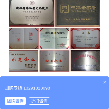
×
团购专线 13291813098
美心月饼-哈根达斯官网-知味观-锦华-稻香村礼盒-广州酒家-楼外楼-王氏
大闸蟹-周氏蟹券-荣诚月饼糕点礼盒提货券-晶牧官方团购网站-海参生鲜
牛排礼包礼券
团购咨询
折扣咨询
备案号：浙ICP备18037997号-1
网站统计