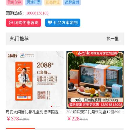
货到付款
灵活开票
正品保证
品牌直销
团购热线：
18668138105
热门推荐
换一批
莲蓉月饼苏式月饼港式流心奶黄月饼礼盒苏州稻香村月饼官方团购【稻香雅月手提三层礼盒】24饼12味1200g
周氏大闸蟹礼券礼盒刘德华限定款2088型4.2两公蟹3.0两母蟹8只装中秋周氏提货券周氏蟹券周氏大闸蟹C套餐周氏水产8只装周氏阳澄湖大闸蟹1888型蟹卡
308知味观知礼月饼礼盒12饼890g广式月饼苏式月饼港式流心奶黄月饼中秋礼盒伴手礼知味观官网团购定制【高端送礼 热卖推荐】知礼礼盒
￥378
￥228
￥2088
￥308