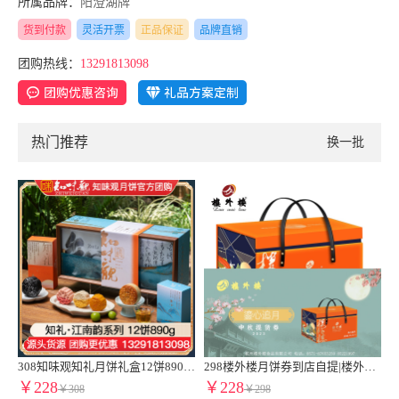
所属品牌：
阳澄湖牌
货到付款
灵活开票
正品保证
品牌直销
团购热线：
13291813098
热门推荐
换一批
货券周氏蟹券周氏大闸蟹C套餐周氏水产8只装周氏阳澄湖大闸蟹1888型蟹卡
308知味观知礼月饼礼盒12饼890g广式月饼苏式月饼港式流心奶黄月饼中秋礼盒伴手礼知味观官网团购定制【高端送礼 热卖推荐】知礼礼盒
298楼外楼月饼券到店自提|楼外楼鎏心追月月饼礼盒提货券16饼960g奶黄流心糕点心送礼团购特产中秋伴手礼礼盒
￥228
￥228
￥308
￥298