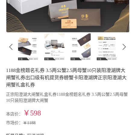
1188金榜题名礼券 3.5两公蟹2.5两母蟹10只装阳澄湖牌大
闸蟹礼券出口级有机提货券螃蟹卡阳澄湖牌正宗阳澄湖大
闸蟹礼盒礼券
正宗阳澄湖大闸蟹礼盒礼券1188金榜题名礼券 3.5两公蟹2.5两母蟹
10只装阳澄湖牌大闸蟹
￥598
本店价：
市场价：
￥1188