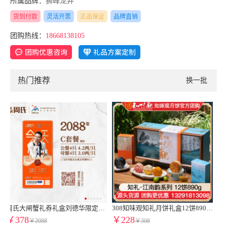
所属品牌：
狮峰龙井
货到付款
灵活开票
正品保证
品牌直销
团购热线：
18668138105
热门推荐
换一批
货券周氏蟹券周氏大闸蟹C套餐周氏水产8只装周氏阳澄湖大闸蟹1888型蟹卡
308知味观知礼月饼礼盒12饼890g广式月饼苏式月饼港式流心奶黄月饼中秋礼盒伴手礼知味观官网团购定制【高端送礼 热卖推荐】知礼礼盒
298楼外楼月饼券到店自提|楼外楼鎏心追月月饼礼盒提货券16饼960g奶黄流心糕点心送礼团购特产中秋伴手礼礼盒
￥228
￥228
￥308
￥298