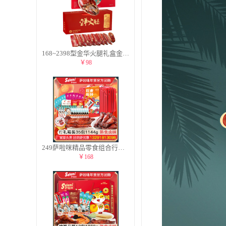
168~2398型金华火腿礼盒金华火腿礼包正宗金华原产金华火腿官方旗舰店团购
￥98
249萨啦咪精品零食组合行礼箱装35包1144g温州鸭舌温州特产肉类卤味零食大礼包全肉鸡翅鸡腿鸭舌卤味网红零食礼盒装年货送礼团购
￥168