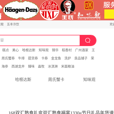
味观
五丰冷饮
欢
糕点
美心
哈根达斯
知味观
锦华
稻香村
广州酒家
王
周氏蟹券
牛排
提货券
卡券
金龙鱼
洗护
良品铺子
荣
海参
西湖龙井
臻味
晶牧
冰淇淋
米面粮油
哈根达斯
周氏蟹卡
知味观
168双汇熟食礼盒双汇熟食福宴1330g节日礼品年