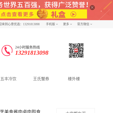
迎来到心意优选：13291813098
手机版
更多
官方微信
24小时服务热线
13291813098
五丰冷饮
王氏蟹券
楼外楼
货速烹美食酱肉卤肉即食