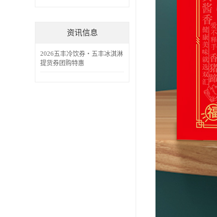
资讯信息
2026五丰冷饮券・五丰冰淇淋
提货券团购特惠