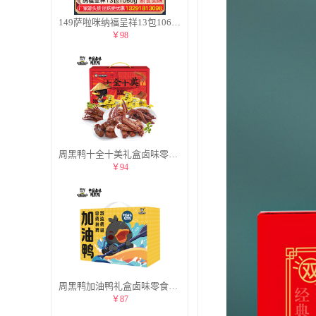
149萨啦咪纳福呈祥13包1060g温州鸭舌温州特产肉类卤味零食大礼包全肉鸡翅鸡腿鸭舌卤味网红零食礼盒装年货送礼团购
￥98
周黑鸭十全十美礼盒卤味零食大礼包鸭脖鸭翅鸭舌鸭货熟食武汉特色年货礼盒周黑鸭官方团购
￥94
周黑鸭加油鸭礼盒卤味零食大礼包鸭脖鸭翅鸭舌鸭货熟食武汉特色年货礼盒周黑鸭官网团购
￥87