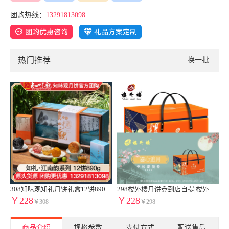
团购热线：
13291813098
热门推荐
换一批
货券周氏蟹券周氏大闸蟹C套餐周氏水产8只装周氏阳澄湖大闸蟹1888型蟹卡
308知味观知礼月饼礼盒12饼890g广式月饼苏式月饼港式流心奶黄月饼中秋礼盒伴手礼知味观官网团购定制【高端送礼 热卖推荐】知礼礼盒
298楼外楼月饼券到店自提|楼外楼鎏心追月月饼礼盒提货券16饼960g奶黄流心糕点心送礼团购特产中秋伴手礼礼盒
￥228
￥228
￥308
￥298
商品介绍
规格参数
支付方式
配送售后