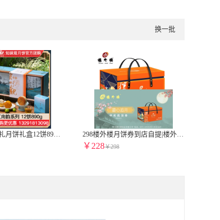
换一批
308知味观知礼月饼礼盒12饼890g广式月饼苏式月饼港式流心奶黄月饼中秋礼盒伴手礼知味观官网团购定制【高端送礼 热卖推荐】知礼礼盒
298楼外楼月饼券到店自提|楼外楼鎏心追月月饼礼盒提货券16饼960g奶黄流心糕点心送礼团购特产中秋伴手礼礼盒
￥228
￥4
￥298