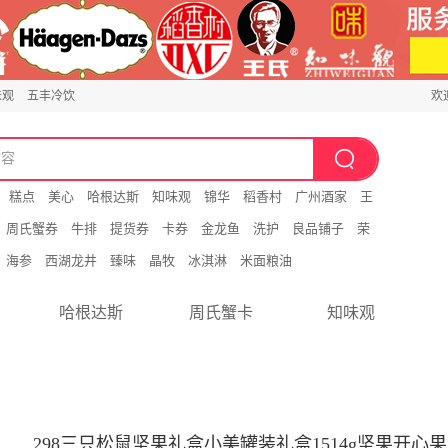
味观
五丰冷饮
欢
糕点
美心
哈根达斯
知味观
锦华
稻香村
广州酒家
王
周氏蟹券
牛排
提货券
卡券
金龙鱼
洗护
良品铺子
荣
海参
西湖龙井
臻味
晶牧
冰淇淋
米面粮油
哈根达斯
周氏蟹卡
知味观
298三只松鼠坚果礼盒小美罐装礼盒1514g坚果开