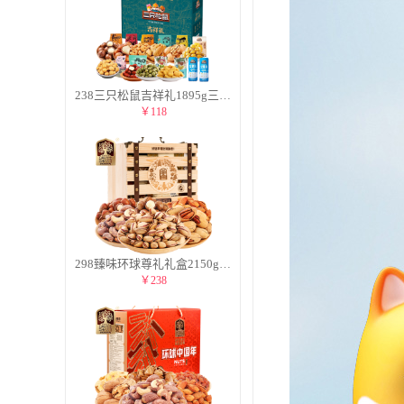
238三只松鼠吉祥礼1895g三只松鼠坚果礼盒坚果开心果夏威夷果休闲零食大礼包春节年货送礼礼盒装三只松鼠官网团购
￥118
298臻味环球尊礼礼盒2150g木盒礼盒高端坚果干果礼盒12袋每日坚果炒货休闲食品零食大礼包臻味坚果礼盒官方团购
￥238