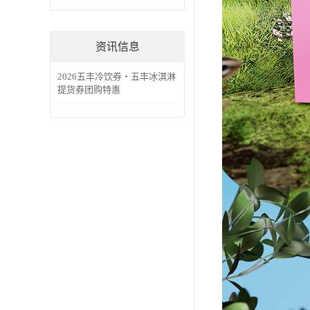
资讯信息
2026五丰冷饮券・五丰冰淇淋
提货券团购特惠