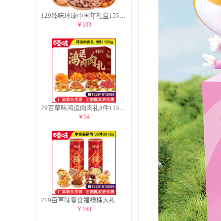
129臻味环球中国年礼盒1550g高端坚果干果礼盒8袋每日坚果炒货休闲食品零食大礼包臻味坚果礼盒官方团购
￥103
79百草味鸿运肉肉礼8件1155g牛肉猪肉脯鸭脖肉类卤味零食礼包年货小吃大礼包百草味官方团购
￥54
219百草味零食福禄桶大礼包35件3072g坚果零食大礼包年货礼盒网红零食小吃休闲坚果果干整箱送礼百草味团购
￥168