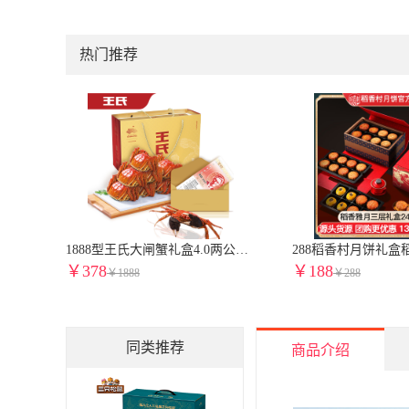
热门推荐
169广州酒家月饼蛋黄纯红莲蓉月饼礼盒720g中秋广式月饼流心奶黄巧克力蛋黄莲蓉中秋节礼品 蛋黄纯红莲蓉礼盒720g
1888型王氏大闸蟹礼盒4.0两公蟹3.0两母蟹8只装中秋螃蟹礼盒8只装1888型王氏大闸蟹礼盒王氏阳澄湖大闸蟹礼券蟹卡
￥378
￥188
￥1888
￥288
同类推荐
商品介绍