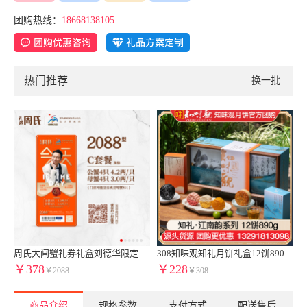
团购热线：
18668138105
热门推荐
换一批
货券周氏蟹券周氏大闸蟹C套餐周氏水产8只装周氏阳澄湖大闸蟹1888型蟹卡
308知味观知礼月饼礼盒12饼890g广式月饼苏式月饼港式流心奶黄月饼中秋礼盒伴手礼知味观官网团购定制【高端送礼 热卖推荐】知礼礼盒
298楼外楼月饼券到店自提|楼外楼鎏心追月月饼礼盒提货券16饼960g奶黄流心糕点心送礼团购特产中秋伴手礼礼盒
￥228
￥228
￥308
￥298
商品介绍
规格参数
支付方式
配送售后