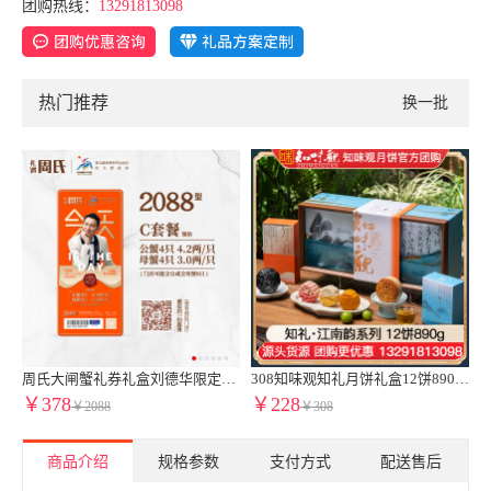
团购热线：
13291813098
热门推荐
换一批
周氏大闸蟹礼券礼盒刘德华限定款2088型4.2两公蟹3.0两母蟹8只装中秋周氏提货券周氏蟹券周氏大闸蟹C套餐周氏水产8只装周氏阳澄湖大闸蟹1888型蟹卡
308知味观知礼月饼礼盒12饼890g广式月饼苏式月饼港式流心奶黄月饼中秋礼盒伴手礼知味观官网团购定制【高端送礼 热卖推荐】知礼礼盒
298楼外楼月饼券到店自提|楼外楼鎏心追月月饼礼盒提货券16饼960
￥228
￥228
￥308
￥298
商品介绍
规格参数
支付方式
配送售后