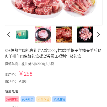
398恒都羊肉礼盒礼券A款2000g共3袋羊蝎子羊棒骨羊后腿
肉羊排羊肉生鲜礼盒提货券员工福利年货礼盒
恒都羊肉礼盒礼券A款2000g共3袋
￥258
本店价：
市场价：
￥398
所属品牌：
货到付款
灵活开票
正品保证
品牌直销