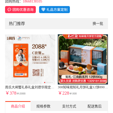
团购热线：
18668138105
热门推荐
换一批
莲蓉月饼苏式月饼港式流心奶黄月饼礼盒苏州稻香村月饼官方团购【稻香雅月手提三层礼盒】24饼12味1200g
周氏大闸蟹礼券礼盒刘德华限定款2088型4.2两公蟹3.0两母蟹8只装中秋周氏提货券周氏蟹券周氏大闸蟹C套餐周氏水产8只装周氏阳澄湖大闸蟹1888型蟹卡
308知味观知礼月饼礼盒12饼890g广式月饼苏式月饼港式流心奶黄月饼中秋礼盒伴手礼知味观官网团购定制【高端送礼 热卖推荐】知礼礼盒
￥378
￥228
￥2088
￥308
商品介绍
规格参数
支付方式
配送售后