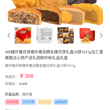
488楼外楼月饼楼外楼龙腾名楼月饼礼盒26饼1815g五仁蛋
黄糕点心特产送礼团购中秋礼品礼盒
楼外楼月饼楼外楼龙腾名楼月饼礼盒26饼1815g
￥368
本店价：
市场价：
￥488
所属品牌：
楼外楼
货到付款
灵活开票
正品保证
品牌直销